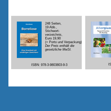
248 Seiten,
19 Abb.,
Stichwort-
verzeichnis,
Euro 19,90
(+ Porto und Verpackung)
Der Preis enthält die
gesetzliche MwSt.
I
ISBN: 978-3-9803803-9-3